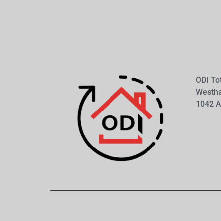
ODI To
Westh
1042 