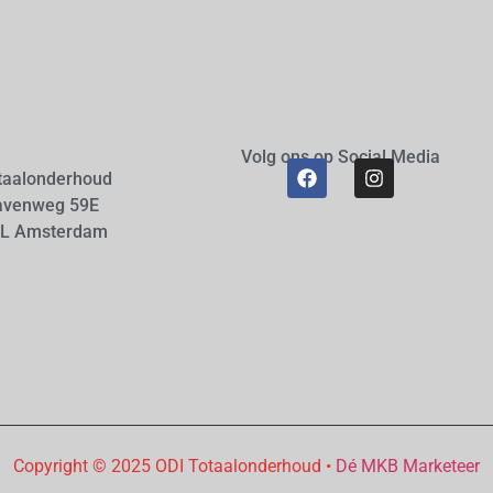
Volg ons op Social Media
taalonderhoud
avenweg 59E
AL Amsterdam
Copyright © 2025 ODI Totaalonderhoud •
Dé MKB Marketeer