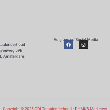
Volg ons op Social Media
taalonderhoud
avenweg 59E
AL Amsterdam
Copyright © 2025 ODI Totaalonderhoud •
Dé MKB Marketeer