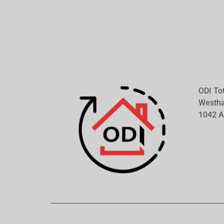
ODI To
Westh
1042 