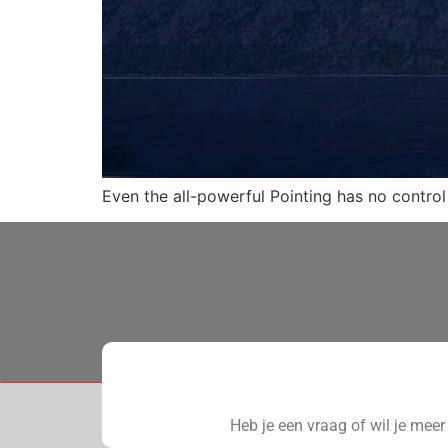
Even the all-powerful Pointing has no control 
Heb je een vraag of wil je mee