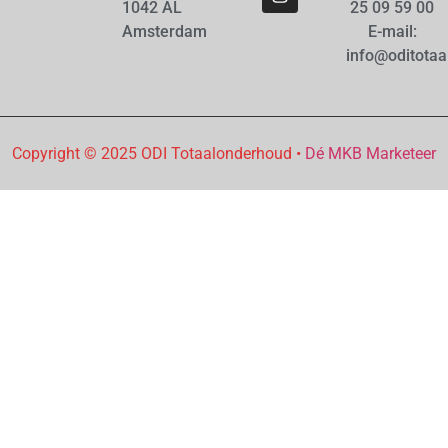
1042 AL
25 09 59 00
Amsterdam
E-mail:
info@oditotaa
Copyright © 2025 ODI Totaalonderhoud •
Dé MKB Marketeer