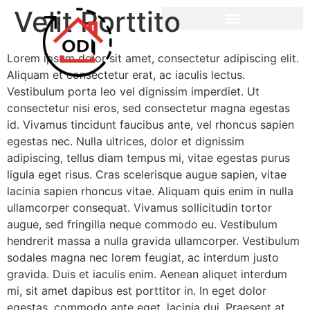
Velit Porttito
Lorem ipsum dolor sit amet, consectetur adipiscing elit.
Aliquam et consectetur erat, ac iaculis lectus.
Vestibulum porta leo vel dignissim imperdiet. Ut
consectetur nisi eros, sed consectetur magna egestas
id. Vivamus tincidunt faucibus ante, vel rhoncus sapien
egestas nec. Nulla ultrices, dolor et dignissim
adipiscing, tellus diam tempus mi, vitae egestas purus
ligula eget risus. Cras scelerisque augue sapien, vitae
lacinia sapien rhoncus vitae. Aliquam quis enim in nulla
ullamcorper consequat. Vivamus sollicitudin tortor
augue, sed fringilla neque commodo eu. Vestibulum
hendrerit massa a nulla gravida ullamcorper. Vestibulum
sodales magna nec lorem feugiat, ac interdum justo
gravida. Duis et iaculis enim. Aenean aliquet interdum
mi, sit amet dapibus est porttitor in. In eget dolor
egestas, commodo ante eget, lacinia dui. Praesent at